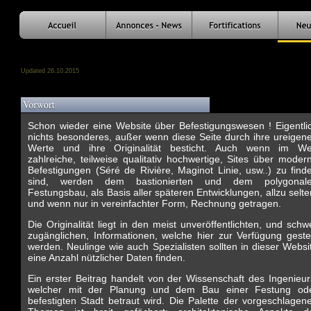
Updated
26.10.2015
Schon wieder eine Website über Befestigungswesen ! Eigentli
nichts besonderes, außer wenn diese Seite durch ihre ureigen
Werte und ihre Originalität besticht. Auch wenn im W
zahlreiche, teilweise qualitativ hochwertige, Sites über moder
Befestigungen (Séré de Rivière, Maginot Linie, usw..) zu find
sind, werden dem bastionierten und dem polygonal
Festungsbau, als Basis aller späteren Entwicklungen, allzu selte
und wenn nur in vereinfachter Form, Rechnung getragen.
Die Originalität liegt in den meist unveröffentlichten, und schw
zugänglichen, Informationen, welche hier zur Verfügung gestel
werden. Neulinge wie auch Spezialisten sollten in dieser Websi
eine Anzahl nützlicher Daten finden.
Ein erster Beitrag handelt von der Wissenschaft des Ingenieur
welcher mit der Planung und dem Bau einer Festung od
befestigten Stadt betraut wird. Die Palette der vorgeschlagen