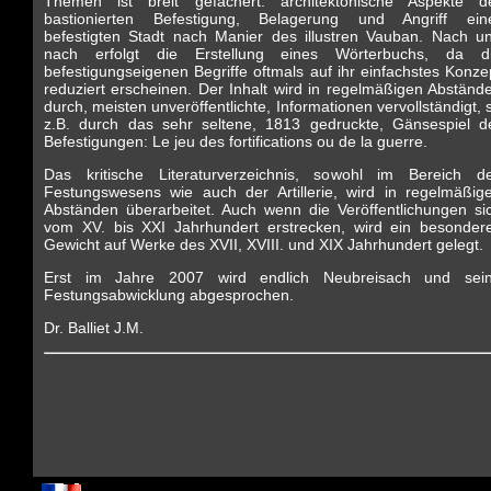
Themen ist breit gefächert: architektonische Aspekte d
bastionierten Befestigung, Belagerung und Angriff ein
befestigten Stadt nach Manier des illustren Vauban. Nach u
nach erfolgt die Erstellung eines Wörterbuchs, da d
befestigungseigenen Begriffe oftmals auf ihr einfachstes Konze
reduziert erscheinen. Der Inhalt wird in regelmäßigen Abständ
durch, meisten unveröffentlichte, Informationen vervollständigt, 
z.B. durch das sehr seltene, 1813 gedruckte, Gänsespiel d
Befestigungen: Le jeu des fortifications ou de la guerre.
Das kritische Literaturverzeichnis, sowohl im Bereich d
Festungswesens wie auch der Artillerie, wird in regelmäßig
Abständen überarbeitet. Auch wenn die Veröffentlichungen si
vom XV. bis XXI Jahrhundert erstrecken, wird ein besonder
Gewicht auf Werke des XVII, XVIII. und XIX Jahrhundert gelegt.
Erst im Jahre 2007 wird endlich Neubreisach und sei
Festungsabwicklung abgesprochen.
Dr. Balliet J.M.