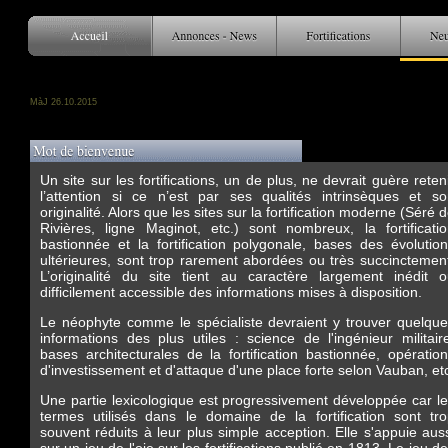
MàJ 26
.10.2015
Un site sur les fortifications, un de plus, ne devrait guère reten
l’attention si ce n’est par ses qualités intrinsèques et s
originalité. Alors que les sites sur la fortification moderne (Séré 
Rivières, ligne Maginot, etc.) sont nombreux, la fortificati
bastionnée et la fortification polygonale, bases des évolutio
ultérieures, sont trop rarement abordées ou très succinctemen
L’originalité du site tient au caractère largement inédit 
difficilement accessible des informations mises à disposition.
Le néophyte comme le spécialiste devraient y trouver quelqu
informations des plus utiles : science de l'ingénieur militair
bases architecturales de la fortification bastionnée, opératio
d'investissement et d'attaque d'une place forte selon Vauban, et
Une partie lexicologique est progressivement développée car l
termes utilisés dans le domaine de la fortification sont tr
souvent réduits à leur plus simple acception. Elle s'appuie aus